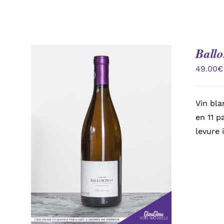
Ballo
49.00
€
Vin bla
en 11 p
levure 
AJOUTER AU PANIER
/
APERÇU