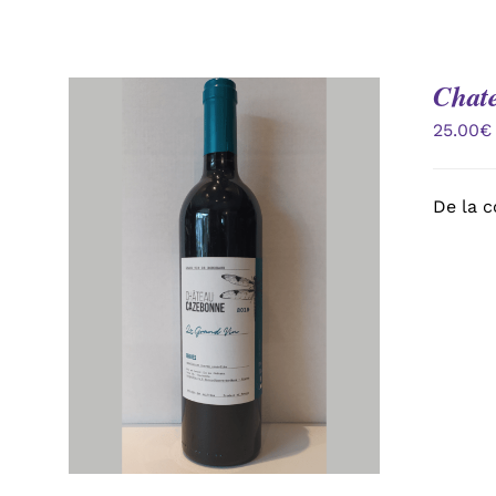
Chat
25.00
€
De la c
AJOUTER AU PANIER
/
APERÇU