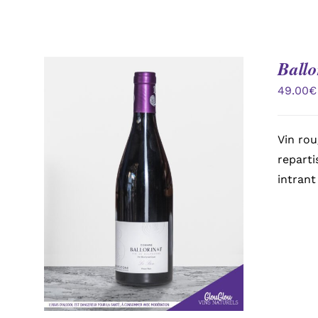
Ballo
49.00
€
Vin rou
reparti
intrant
AJOUTER AU PANIER
/
APERÇU