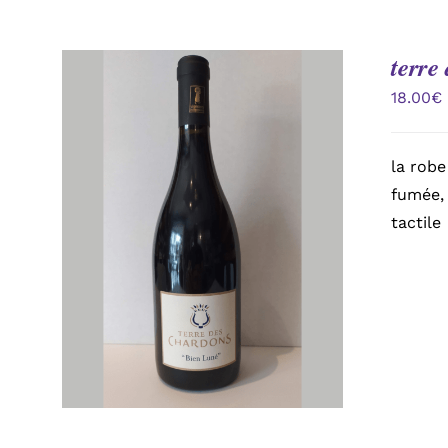
terre
18.00
€
la robe
fumée, 
tactile
AJOUTER AU PANIER
/
APERÇU