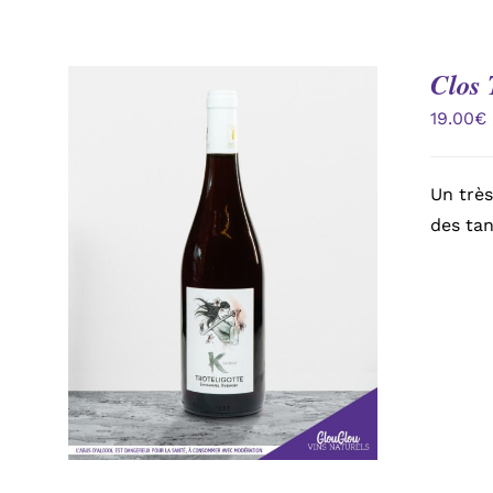
Clos 
19.00
€
Un très
des tan
AJOUTER AU PANIER
/
APERÇU