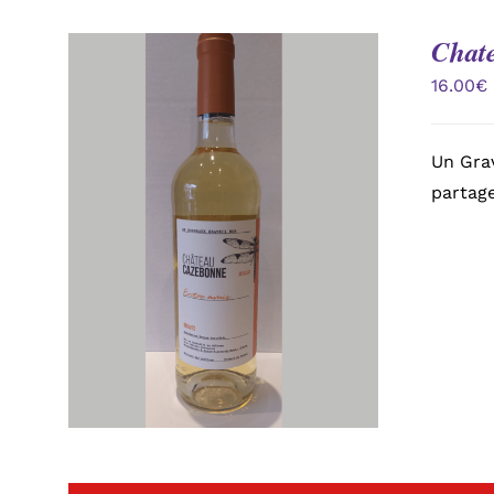
Chat
16.00
€
Un Grav
partage
AJOUTER AU PANIER
/
APERÇU