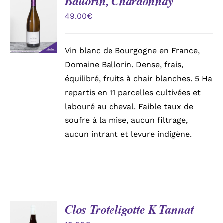
Ballorin, Chardonnay
AJOUTER
AU
49.00
€
PANIER
/
DÉTAILS
Vin blanc de Bourgogne en France,
Domaine Ballorin. Dense, frais,
équilibré, fruits à chair blanches. 5 Ha
repartis en 11 parcelles cultivées et
labouré au cheval. Faible taux de
soufre à la mise, aucun filtrage,
aucun intrant et levure indigène.
Clos Troteligotte K Tannat
AJOUTER
AU