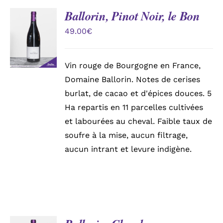
Ballorin, Pinot Noir, le Bon
AJOUTER
Mon compte
AU
49.00
€
PANIER
/
Panier
DÉTAILS
Vin rouge de Bourgogne en France,
Domaine Ballorin. Notes de cerises
burlat, de cacao et d'épices douces. 5
Ha repartis en 11 parcelles cultivées
et labourées au cheval. Faible taux de
soufre à la mise, aucun filtrage,
aucun intrant et levure indigène.