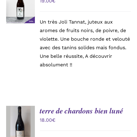
19.00
€
PANIER
/
DÉTAILS
Un très Joli Tannat, juteux aux
aromes de fruits noirs, de poivre, de
violette. Une bouche ronde et velouté
avec des tanins solides mais fondus.
Une belle réussite, A découvrir
absolument !!
terre de chardons bien luné
AJOUTER
AU
18.00
€
PANIER
/