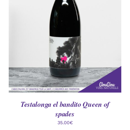
AJOUTER AU PANIER
/
DÉTAILS
Testalonga el bandito Queen of
spades
35.00
€