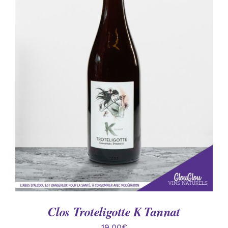
AJOUTER AU PANIER
/
DÉTAILS
Clos Troteligotte K Tannat
19.00
€