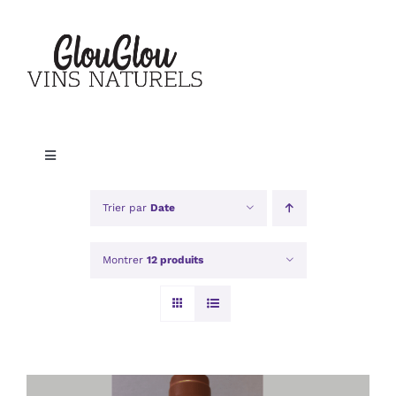
Passer
au
contenu
Toggle
Navigation
Accueil
Trier par
Date
Nos vins
Montrer
12 produits
Le blog
A propos