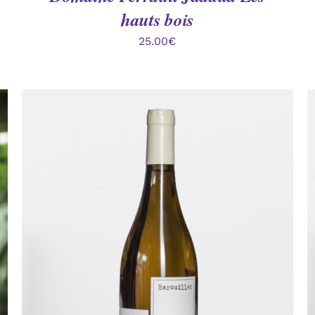
hauts bois
25.00
€
AJOUTER AU PANIER
/
APERÇU