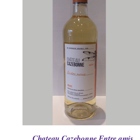
AJOUTER AU PANIER
/
APERÇU
Chateau Cazebonne Entre amis