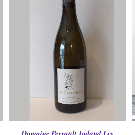
AJOUTER AU PANIER
/
APERÇU
Domaine Perrault Jadaud Les