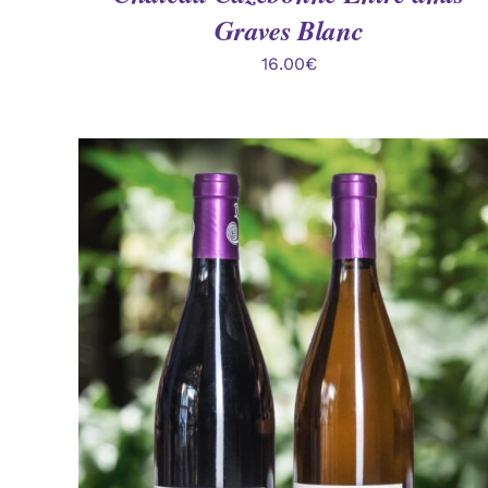
Graves Blanc
16.00
€
AJOUTER AU PANIER
/
APERÇU