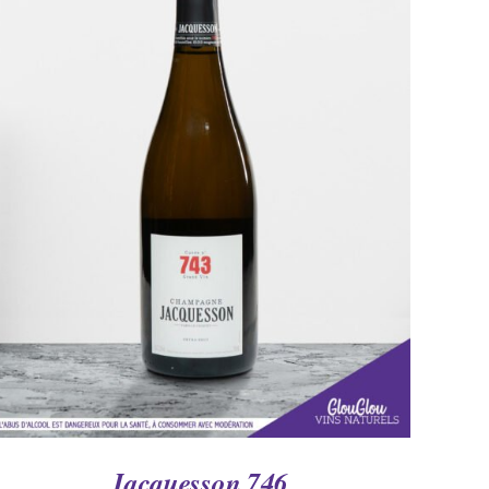
AJOUTER AU PANIER
/
APERÇU
Jacquesson 746