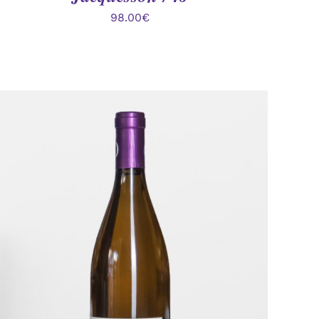
98.00
€
AJOUTER AU PANIER
/
APERÇU