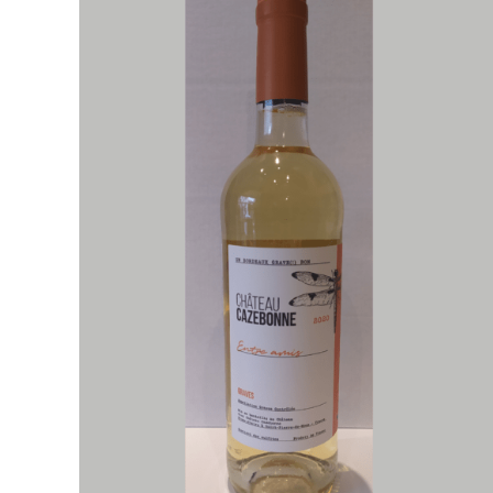
AJOUTER AU PANIER
/
APERÇU