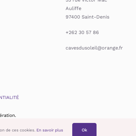
Auliffe
97400 Saint-Denis
+262 30 57 86
cavesdusoleil@orange.fr
NTIALITÉ
ration.
Ok
tion de ces cookies.
En savoir plus