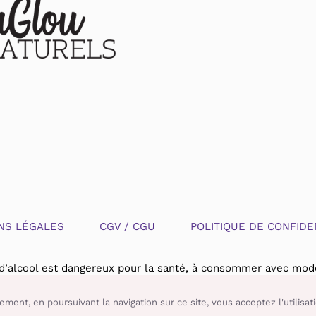
NS LÉGALES
CGV / CGU
POLITIQUE DE CONFIDE
 d’alcool est dangereux pour la santé, à consommer avec modé
ement, en poursuivant la navigation sur ce site, vous acceptez l'utilisa
Les caves du soleil | 2020 tous droits reservés | par
Wopé