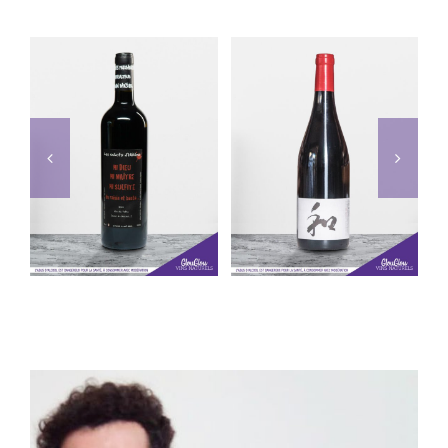
Les Clos
Inebriati Drya
d’Elis Cinsault
Grenache
AJOUTER AU
PANIER
/
AJOUTER AU
DÉTAILS
PANIER
/
DÉTAILS