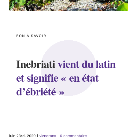
BON À SAVOIR
Inebriati
vient du latin
et signifie « en état
d’ébriété »
juin 23rd, 2020
|
vignerons
|
0 commentaire