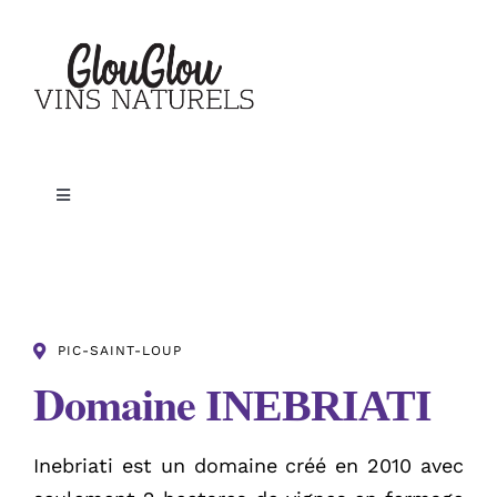
Passer
au
contenu
Toggle
Navigation
Accueil
Nos vins
PIC-SAINT-LOUP
Domaine
INEBRIATI
Le blog
Inebriati est un domaine créé en 2010 avec
A propos