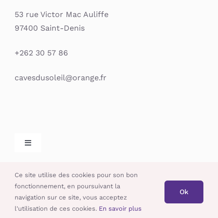
53 rue Victor Mac Auliffe
97400 Saint-Denis
+262 30 57 86
cavesdusoleil@orange.fr
Toggle
Navigation
L’abus d’alcool est dangereux pour la santé, à
Mentions légales
Ce site utilise des cookies pour son bon
consommer avec modération.
fonctionnement, en poursuivant la
Ok
navigation sur ce site, vous acceptez
CGV / CGU
Les caves du soleil | 2020 tous droits reservés | par
Wopé
l'utilisation de ces cookies.
En savoir plus