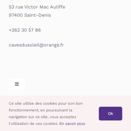
53 rue Victor Mac Auliffe
97400 Saint-Denis
+262 30 57 86
cavesdusoleil@orange.fr
Toggle
Navigation
L’abus d’alcool est dangereux pour la santé, à
Mentions légales
Ce site utilise des cookies pour son bon
consommer avec modération.
fonctionnement, en poursuivant la
Ok
navigation sur ce site, vous acceptez
CGV / CGU
Les caves du soleil | 2020 tous droits reservés | par
Wopé
l'utilisation de ces cookies.
En savoir plus