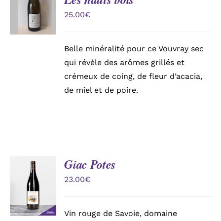
PANIER
25.00
€
/
DÉTAILS
Belle minéralité pour ce Vouvray sec
qui révèle des arômes grillés et
crémeux de coing, de fleur d’acacia,
de miel et de poire.
Giac Potes
AJOUTER
AU
23.00
€
PANIER
/
DÉTAILS
Vin rouge de Savoie, domaine