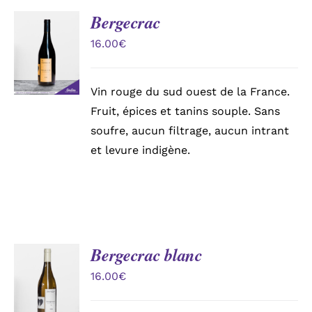
Bergecrac
AJOUTER
Mon compte
AU
16.00
€
PANIER
/
Panier
DÉTAILS
Vin rouge du sud ouest de la France.
Fruit, épices et tanins souple. Sans
soufre, aucun filtrage, aucun intrant
et levure indigène.
Bergecrac blanc
AJOUTER
AU
16.00
€
PANIER
/