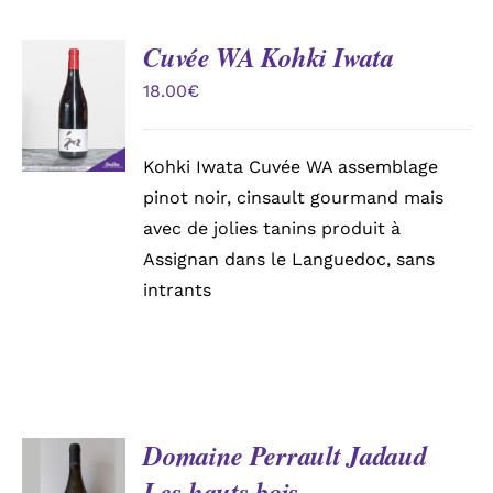
Cuvée WA Kohki Iwata
AJOUTER
AU
18.00
€
PANIER
/
DÉTAILS
Kohki Iwata Cuvée WA assemblage
pinot noir, cinsault gourmand mais
avec de jolies tanins produit à
Assignan dans le Languedoc, sans
intrants
Domaine Perrault Jadaud
AJOUTER
Les hauts bois
AU