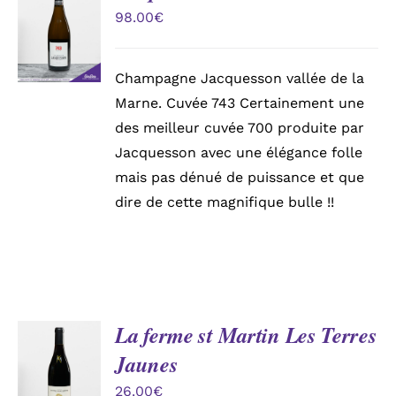
AU
98.00
€
PANIER
/
DÉTAILS
Champagne Jacquesson vallée de la
Marne. Cuvée 743 Certainement une
des meilleur cuvée 700 produite par
Jacquesson avec une élégance folle
mais pas dénué de puissance et que
dire de cette magnifique bulle !!
La ferme st Martin Les Terres
AJOUTER
Jaunes
AU
PANIER
26.00
€
/