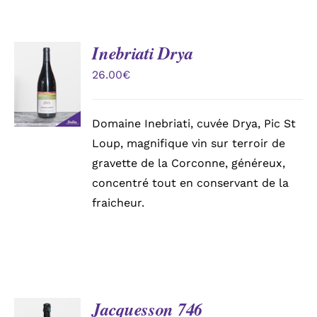
Inebriati Drya
AJOUTER
AU
26.00
€
PANIER
/
DÉTAILS
Domaine Inebriati, cuvée Drya, Pic St
Loup, magnifique vin sur terroir de
gravette de la Corconne, généreux,
concentré tout en conservant de la
fraicheur.
Jacquesson 746
AJOUTER