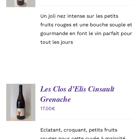
Un joli nez intense sur les petits
fruits rouges et une bouche souple et
gourmande en font le vin parfait pour
tout les jours
Les Clos d’Elis Cinsault
AJOUTER
Grenache
AU
PANIER
17.00
€
/
DÉTAILS
Eclatant, croquant, petits fruits
rouges pour cette cuvée à majorité