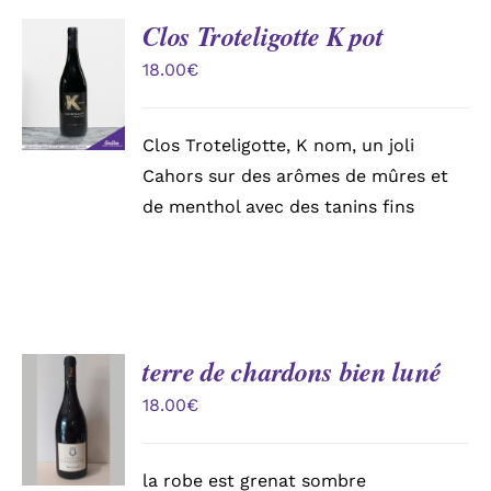
Clos Troteligotte K pot
AJOUTER
AU
18.00
€
PANIER
/
DÉTAILS
Clos Troteligotte, K nom, un joli
Cahors sur des arômes de mûres et
de menthol avec des tanins fins
terre de chardons bien luné
AJOUTER
AU
18.00
€
PANIER
/
DÉTAILS
la robe est grenat sombre