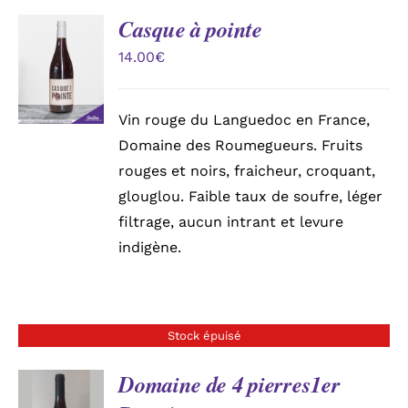
Casque à pointe
AJOUTER
Mon compte
AU
14.00
€
PANIER
/
Panier
DÉTAILS
Vin rouge du Languedoc en France,
Domaine des Roumegueurs. Fruits
rouges et noirs, fraicheur, croquant,
glouglou. Faible taux de soufre, léger
filtrage, aucun intrant et levure
indigène.
Stock épuisé
Domaine de 4 pierres1er