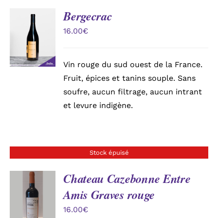
Bergecrac
AJOUTER
AU
16.00
€
PANIER
/
DÉTAILS
Vin rouge du sud ouest de la France.
Fruit, épices et tanins souple. Sans
soufre, aucun filtrage, aucun intrant
et levure indigène.
Stock épuisé
Chateau Cazebonne Entre
Amis Graves rouge
DÉTAILS
16.00
€