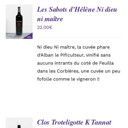
Les Sabots d’Hélène Ni dieu
AJOUTER
Mon compte
ni maître
AU
PANIER
22.00
€
/
Panier
DÉTAILS
Ni dieu Ni maître, la cuvée phare
d'Alban le Pificulteur, vinifié sans
aucuns intrants du coté de Feuilla
dans les Corbières, une cuvée un peu
fofolle comme le vigneron !!
Clos Troteligotte K Tannat
AJOUTER