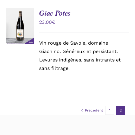
Giac Potes
AJOUTER
AU
23.00
€
PANIER
/
DÉTAILS
Vin rouge de Savoie, domaine
Giachino. Généreux et persistant.
Levures indigènes, sans intrants et
sans filtrage.
Précédent
1
2